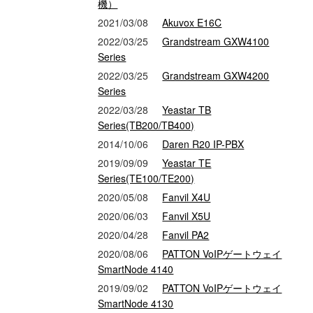
機）
2021/03/08
Akuvox E16C
2022/03/25
Grandstream GXW4100
Series
2022/03/25
Grandstream GXW4200
Series
2022/03/28
Yeastar TB
Series(TB200/TB400)
2014/10/06
Daren R20 IP-PBX
2019/09/09
Yeastar TE
Series(TE100/TE200)
2020/05/08
Fanvil X4U
2020/06/03
Fanvil X5U
2020/04/28
Fanvil PA2
2020/08/06
PATTON VoIPゲートウェイ
SmartNode 4140
2019/09/02
PATTON VoIPゲートウェイ
SmartNode 4130