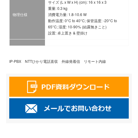
サイズ (L x W x H) (cm): 16 x 16 x 3
重量: 0.3 kg
物理仕様
消費電力量: 1.8-10.6 W
動作温度: 0°C to 40°C; 保管温度: -20°C to
65°C; 湿度: 10-90% (結露無きこと)
設置: 卓上置き & 壁掛け
IP-PBX NTTひかり電話直収 外線発着信 リモート内線