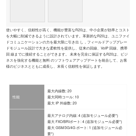
使いやすく、信頼性が高く、機能が豊富なR20は、中小企業が効率とコスト
を大幅に削減できるように設計されています。革新的なR20は、ユニファイ
ドコミュニケーションの力を最大限に引き出 し，フィールドアップグレー
ドモジュール設計で大きな柔軟性を提供し、従来の回線、VoIP 回線、携帯
回 線までに接続することができます。 未来を完全に保証するR20は、ビジ
ネスを強化する機能と無料 のソフトウェアアップデートを統合して、お客
様のビジネスとともに成長し、末長く信頼性を保証します。
最大内線数: 20
性能
最大同時コール: 10
最大 IP 外線数: 20
最大アナログ内線: 4 (追加モジュール必要*)
最大 FXO/BRIポート: 4 (追加モジュール必要*)
最大 GSM/3G/4G ポート: 1 (追加モジュール必
要*)