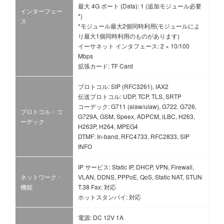
最大 4G ポート (Data): 1 (追加モジュール必要
インターフェー
*)
ス
*モジュール最大2個同時利用(モジュールによ
り最大1個同時利用のものがあります)
イーサネット インタフェース: 2 × 10/100
Mbps
拡張カード: TF Card
プロトコル: SIP (RFC3261), IAX2
伝送プロトコル: UDP, TCP, TLS, SRTP
コーデック: G711 (alaw/ulaw), G722, G726,
プロトコル・コ
G729A, GSM, Speex, ADPCM, iLBC, H263,
ーデック
H263P, H264, MPEG4
DTMF: In-band, RFC4733, RFC2833, SIP
INFO
IP サービス: Static IP, DHCP, VPN, Firewall,
ネットワーク・
VLAN, DDNS, PPPoE, QoS, Static NAT, STUN
機能
T.38 Fax: 対応
ホットスタンバイ: 対応
電源: DC 12V 1A