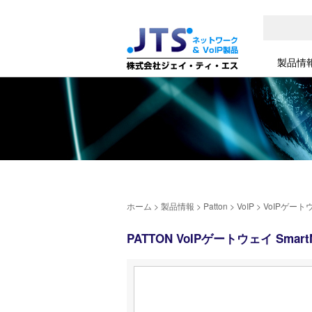
製品情
ホーム
>
製品情報
>
Patton
>
VoIP
>
VoIPゲート
PATTON VoIPゲートウェイ SmartN