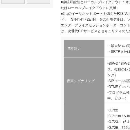
■存続可能性とローカルブレイクアウト：オ
たはローカルブレイクアウトに貢献。
■2つのイーサネットポートを備えたFXS V
ド：「SN4141 / 2ETH」を含むモデ
エンタープライズセッションボーダーコント
は、次世代SIPサービスとセキュリティの
・最大8つの
収容能力
・SRTPまたは
•SIPv2 / S
ス、複数のレ
ング）
音声シグナリング
•SIPコール
•DTMFイン
•プログラム
中、ビジー）
•G.722
•G.711m / A-l
•G.723.1（6.4
•G.729、729