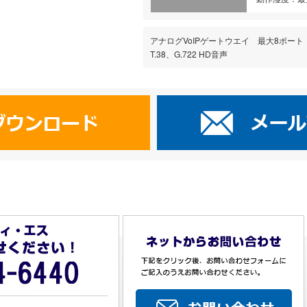
アナログVoIPゲートウエイ 最大8ポート FXS/
T.38、G.722 HD音声