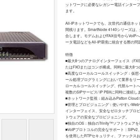
ットワークに必要なレガシー電話インター
ます。
All-IPネットワークでも、次世代の通信
間残ります。SmartNode 4140シリ
合します。モデムおよびFAX信号からVoI
ータ電話などをAll-IP環境に統合する際の
特徴
■最大8つのアナログインターフェイス（FXS 
たはFXOまたはコンボ構成。同時に最大8つのG.7
■高度なローカルコールスイッチング：仮想
ール処理プログラミングにおいて業界をリ
ローカルコールスイッチング、代替ルート
複数のSIPサービス/ IP PBXに同時に接続し
■ネットワーク監視：組み込みPatton Clo
■管理とプロビジョニング：使いやすいWebウ
インターフェイス、安全なゼロタッチプロ
トウェアの安全なプロビジョニング。
■独自のOS：独自のTrinity™ソフトウ
■VoIPプロトコルの完全なサポート：SIPv2、SIPv
を使用したRTPセキュリティ、ファックスお