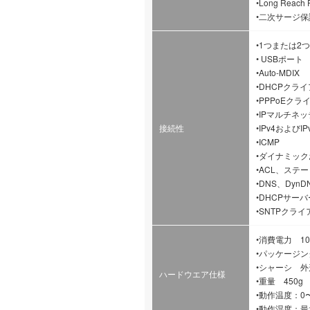
•Long Reac
•二次サージ保
•1つまたは2つの
• USBポート
•Auto-MDIX
•DHCPクラ
•PPPoEク
•IPマルチネ
接続性
•IPv4および
•ICMP
•ダイナミック
•ACL、ステ
•DNS、DynD
•DHCPサーバ
•SNTPクラ
•消費電力 1
•パッケージ
•シャーシ 外形寸法
ハードウエア仕様
•重量 450g
•動作温度：0〜
•動作湿度：最