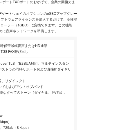
ンボードFXOポートのおかげで、企業の回復力ま
oIPゲートウェイのオプションのeSBCアップグレー
ルは、ソフトウェアライセンスを購入するだけで、高性能
ローラー（eSBC）に変換できます。この機能
ために音声ネットワークを準備します。
同時低帯域幅音声またはHD通話
T.38 FAX呼び出し
IPv2 over TLS （B2BUA対応、マルチインスタン
ジストラの同時サポートおよび直接IPダイヤリ
転送、リダイレクト
バンドおよびアウトオブバンド
可能なすべてのトーン（ダイヤル、呼び出し
aw
 kbps）
a、729ab（8 kbps）