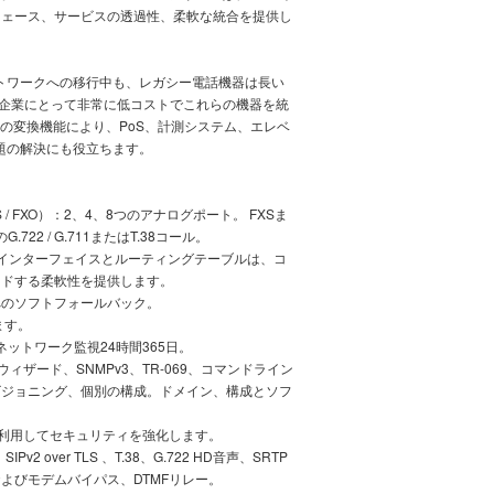
フェース、サービスの透過性、柔軟な統合を提供し
ネットワークへの移行中も、レガシー電話機器は長い
ーズは、企業にとって非常に低コストでこれらの機器を統
Pへの変換機能により、PoS、計測システム、エレベ
問題の解決にも役立ちます。
/ FXO）：2、4、8つのアナログポート。 FXSま
22 / G.711またはT.38コール。
インターフェイスとルーティングテーブルは、コ
ードする柔軟性を提供します。
へのソフトフォールバック。
ます。
udネットワーク監視24時間365日。
ィザード、SNMPv3、TR-069、コマンドライン
ビジョニング、個別の構成。ドメイン、構成とソフ
ェアを利用してセキュリティを強化します。
2 over TLS 、T.38、G.722 HD音声、SRTP
よびモデムバイパス、DTMFリレー。