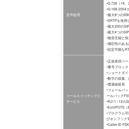
•G.726（16、
•G.168-2
音声処理
•最大8つの同
•SRTPを使
•最大200のSIP
•最大4つのS
•無音圧縮と
•適応性のあ
•設定可能なR
•正規表現ベ
•番号ブロック
•ショートダイ
•数字の収集
•透過線延長
•フォールバ
コールスイッチングと
ールバックFX
サービス
•RJ11 / 
•EuroPOTS（
•プログラム
びオンフック
•Caller-ID F