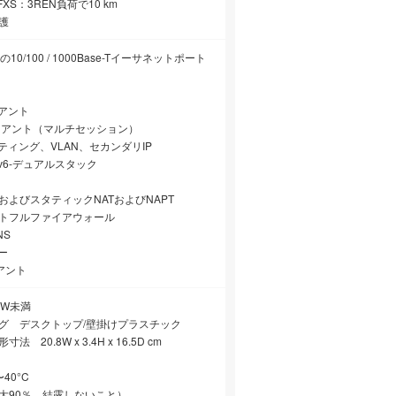
h FXS：3REN負荷で10 km
護
10/100 / 1000Base-Tイーサネットポート
イアント
ライアント（マルチセッション）
ッティング、VLAN、セカンダリIP
IPv6-デュアルスタック
およびスタティックNATおよびNAPT
ートフルファイアウォール
NS
ー
イアント
0W未満
ング デスクトップ/壁掛けプラスチック
 20.8W x 3.4H x 16.5D cm
40°C
大90％、結露しないこと）