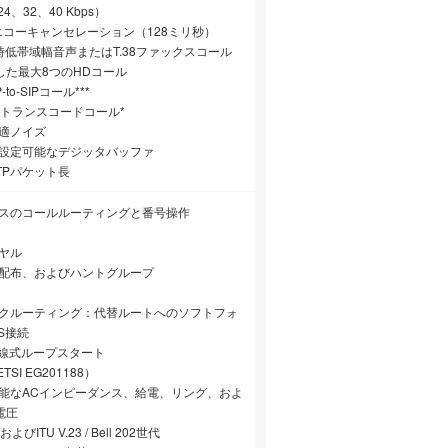
24、32、40 Kbps）
004エコーキャンセレーション（128ミリ秒）
時低帯域幅音声またはT.38ファックスコール
用した最大8つのHDコール
-to-SIPコール***
IPトランスコードコール*
快適ノイズ
る設定可能なデジッタバッファ
TPパケット長
ースのコールルーティングと番号操作
ヤル
、配布、およびハントグループ
ックルーティング：代替ルートへのソフトフォ
S接続
12の2線式ループスタート
ETSI EG201188）
可能なACインピーダンス、給電、リング、およ
電圧
SKおよびITU V.23 / Bell 202世代