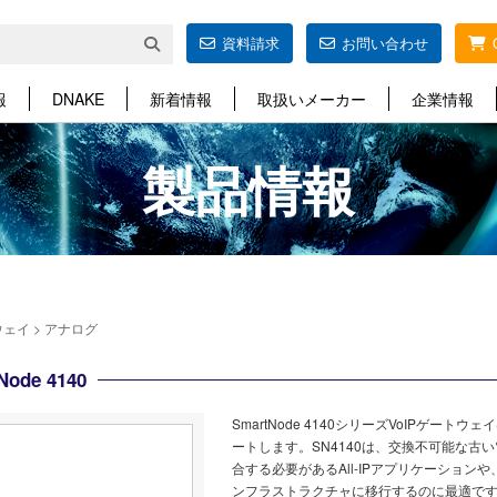
資料請求
お問い合わせ
報
DNAKE
新着情報
取扱いメーカー
企業情報
製品情報
ウェイ
>
アナログ
ode 4140
SmartNode 4140シリーズVoIPゲー
ートします。SN4140は、交換不可能な
合する必要があるAll-IPアプリケーション
ンフラストラクチャに移行するのに最適です。Patto