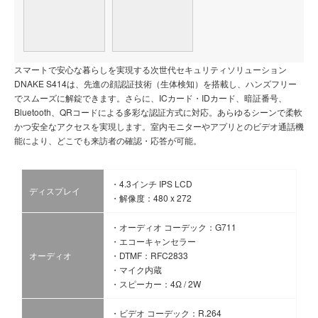
スマートで安心な暮らしを実現する次世代セキュリティソリューション
DNAKE S414は、先進の顔認証技術（生体検知）を搭載し、ハンズフリー
でスムーズに解錠できます。さらに、ICカード・IDカード、暗証番号、
Bluetooth、QRコードによる多彩な認証方式に対応。あらゆるシーンで柔軟
かつ安全なアクセスを実現します。室内モニターやアプリとのビデオ通話機
能により、どこでも来訪者の確認・応答が可能。
・4.3インチ IPS LCD
ディスプレイ
・解像度：480 x 272
・オーディオ コーデック：G711
・エコーキャンセラー
オーディオ
・DTMF：RFC2833
・マイク内蔵
・スピーカー：4Ω / 2W
・ビデオ コーデック：R.264