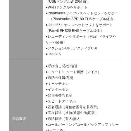
（USBドングルBT20経由）
●Wi-Fiドングルをサポート
●Plantronicsワイヤレスヘッドセットをサポー
ト（Plantronics APD-80 EHSケーブル経由）
●Jabraワイヤレスヘッドセットをサポート
（Fanvil EHS20 EHSケーブル経由）
●レコーディングサポート（Flashドライブや
サーバ経由）
●アクションURL/アクティブURI
●uaCSTA
●呼び出し/応答/拒否
●ミュート/ミュート解除（マイク）
●通話の保留/再開
●キャッチホン
●インターホン
●発信者番号表示
●スピードダイヤル
●匿名通話（発信者番号を非表示）
●不在転送（常時/通話中/無応答）
通話機能
●通話転送（有人/無人）
●コールパーキング/コールピックアップ（サー
バーによる）