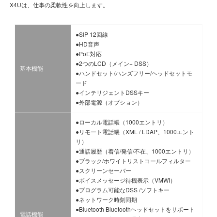
X4Uは、仕事の柔軟性を向上します。
●SIP 12回線
●HD音声
●PoE対応
●2つのLCD（メイン+ DSS）
基本機能
●ハンドセット/ハンズフリー/ヘッドセットモ
ード
●インテリジェントDSSキー
●外部電源（オプション）
●ローカル電話帳（1000エントリ）
●リモート電話帳（XML / LDAP、1000エント
リ）
●通話履歴（着信/発信/不在、1000エントリ）
●ブラック/ホワイトリストコールフィルター
●スクリーンセーバー
●ボイスメッセージ待機表示（VMWI）
●プログラム可能なDSS /ソフトキー
●ネットワーク時刻同期
●Bluetooth Bluetoothヘッドセットをサポート
電話機能