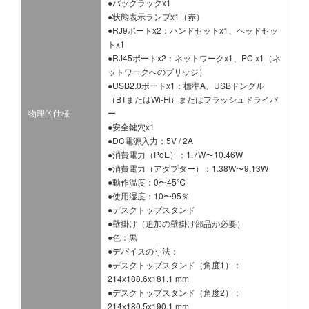
●バックラックx1
●状態表示ランプx1（赤）
●RJ9ポートx2：ハンドセットx1、ヘッドセッ
トx1
●RJ45ポートx2：ネットワークx1、PC x1（ネ
ットワークへのブリッジ）
●USB2.0ポートx1：標準A、USBドングル
（BTまたはWi-Fi）またはフラッシュドライバ
物理的仕様
ー
●安全鍵穴x1
●DC電源入力：5V / 2A
●消費電力（PoE）：1.7W〜10.46W
●消費電力（アダプター）：1.38W〜9.13W
●動作温度：0〜45℃
●使用湿度：10〜95％
●デスクトップスタンド
●壁掛け（追加の壁掛け部品が必要）
●色：黒
●デバイスの寸法：
●デスクトップスタンド（角度1）：
214x188.6x181.1 mm
●デスクトップスタンド（角度2）：
214x180.5x190.1 mm