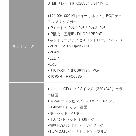
DTMFリレー（RFC2833）/ SIP INFO
●10/100/1000 Mbpsイーサネット、PC用デュ
アルブリッジポート
●IPモード：IPv4 / IPv6 / IPv4＆IPv6
●IP構成：固定IP / DHCP / PPPoE
●ネットワークアクセスコントロール：802.1x
ネットワーク
●VPN：L2TP / OpenVPN
●VLAN
●LLDP
●QoS
●RTCP-XR（RFC3611）、VQ-
RTCPXR（RFC6035）
●メイン LCD x1：2.8インチ（320x240）カラ
ー画面
●DSSキーマッピング LCD x1：2.4インチ
（240x320）カラー画面
●キーパッド：41キー
●HDハンドセット（RJ9）x1
●標準RJ9ハンドセットワイヤーx1
●1.5M CAT5イーサネットケーブルx1