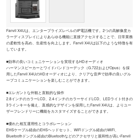
Fanvil X4Uは、エンタープライズレベルのIP電話機です。2つの高解像度カ
ラーディスプレイによりあらゆる機能に直接アクセスすることで、日常業務
の柔軟性を高め、生産性を向上します。Fanvil X4Uは以下のような特徴を有
しています。
■効率の良いコミュニケーションを実現するHDオーディオ
ハーマンスピーカーとワイドバンドコーデック（G.722およびOpus）を採
用したFanvil X4UのHDオーディオにより、クリアな音声で効率の良いグル
ープコミュニケーションを楽しむことができます。
■エレガントな外観と直観的な操作
2.8インチのカラーLCD、2.4インチのカラーサイドLCD、LEDライト付きの
3ラインキーを備え、直感的なデザインを採用したFanvil X4Uは、よりユー
ザーフレンドリーに機能をカスタマイズすることができます。
■優れた相互運用性とコラボレーション
EHSケーブル経由のEHSヘッドセット、WiFiドングル経由のWiFi、
Bluetoothドングル経由のBluetoothなどのアクセサリと親和性が高いFanvil