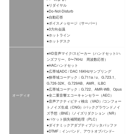
●リダイヤル
●Do-Not-Disturb
●自動応答
●ボイスメッセージ（サーバー）
●3方向会議
●ホットライン
●ホットデスク
●HD音声マイク/スピーカー（ハンドセット/ハ
ンズフリー、0〜7KHz 周波数応答）
●HACハンドセット
●広帯域ADC / DAC 16KHzサンプリング
●狭帯域コーデック：G.711a / u、G.723.1、
G.726-32K、G.729AB、AMR、iLBC
●広帯域コーデック：G.722、AMR-WB、Opus
オーディオ
●全二重音響エコーキャンセラー（AEC）
●音声アクティビティ検出（VAD）/コンフォー
トノイズ生成（CNG）/バックグラウンドノイ
ズ予想（BNE）/ノイズリダクション（NR）
●パケット損失補間処理（PLC）
●ダイナミックアダプティブジッタバッファ
●DTMF：インバンド、アウトオブバンド–