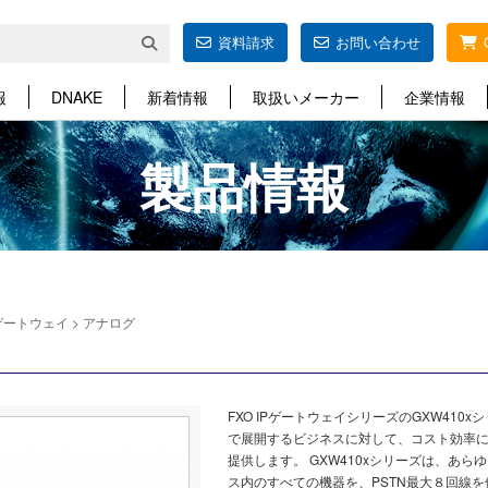
資料請求
お問い合わせ
報
DNAKE
新着情報
取扱いメーカー
企業情報
製品情報
Pゲートウェイ
>
アナログ
FXO IPゲートウェイシリーズのGXW41
で展開するビジネスに対して、コスト効率にす
提供します。 GXW410xシリーズは、あ
ス内のすべての機器を、PSTN最大８回線を