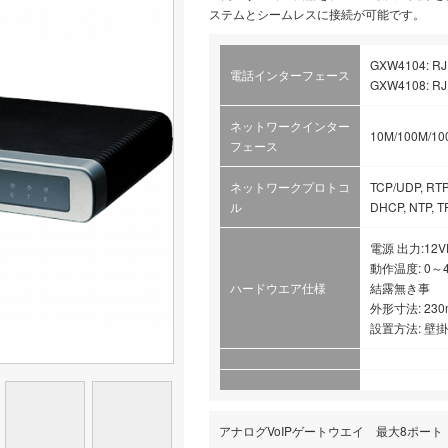
ステムとシームレスに接続が可能です。
GXW4104: R
電話インターフェース
GXW4108: R
ネットワークインター
10M/100M/
フェース
ネットワークプロトコ
TCP/UDP, RTP
ル
DHCP, NTP, T
電源 出力:12VD
動作温度: 0～40
ハードウエア仕様
結露無き事
外形寸法: 230m
設置方法: 壁
アナログVoIPゲートウエイ 最大8ポー