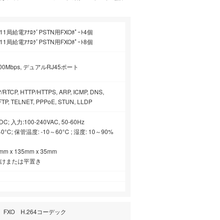
J11局給電ｱﾅﾛｸﾞPSTN用FXOﾎﾟｰﾄ4個
J11局給電ｱﾅﾛｸﾞPSTN用FXOﾎﾟｰﾄ8個
1000Mbps, デュアルRJ45ポート
/RTCP, HTTP/HTTPS, ARP, ICMP, DNS,
FTP, TELNET, PPPoE, STUN, LLDP
C; 入力:100-240VAC, 50-60Hz
°C; 保管温度: -10～60°C ; 湿度: 10～90%
m x 135mm x 35mm
掛けまたは平置き
ト FXO H.264コーデック