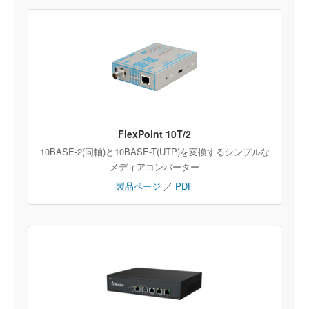
FlexPoint 10T/2
10BASE-2(同軸)と10BASE-T(UTP)を変換するシンプルな
メディアコンバーター
製品ページ
／
PDF