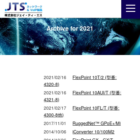
Archive for 2021
2021/02/16
FlexPoint 10T/2 (型番:
4320-8)
2021/02/16
FlexPoint 10AUI/T (型番:
4321-8)
2021/02/17
FlexPoint 10FL/T (型番:
4300-8他)
2017/11/01
RuggedNet™ GPoE+/Mi
2014/10/06
iConverter 10/100M2