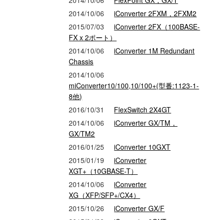
2014/10/06
FlexPoint GX，GX/T
2014/10/06
iConverter 2FXM，2FXM2
2015/07/03
iConverter 2FX（100BASE-
FX x 2ポート）
2014/10/06
iConverter 1M Redundant
Chassis
2014/10/06
miConverter10/100,10/100+(型番:1123-1-
8他)
2016/10/31
FlexSwitch 2X4GT
2014/10/06
iConverter GX/TM，
GX/TM2
2016/01/25
iConverter 10GXT
2015/01/19
iConverter
XGT+（10GBASE-T）
2014/10/06
iConverter
XG（XFP/SFP+/CX4）
2015/10/26
iConverter GX/F