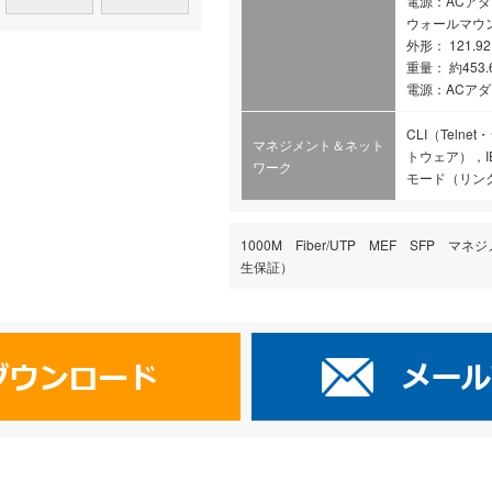
電源：ACアダプタ
ウォールマウ
外形： 121.92 x
重量： 約453.6 
電源：ACアダプタ
CLI（Telne
マネジメント＆ネット
トウェア），IEEE
ワーク
モード（リン
1000M Fiber/UTP MEF SFP
生保証）