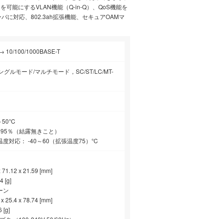
可能にするVLAN機能（Q-in-Q）、QoS機能を
バに対応、802.3ah拡張機能、セキュアOAMマ
→ 10/100/1000BASE-T
グルモード/マルチモード，SC/ST/LC/MT-
～50℃
～95％（結露無きこと）
度対応： -40～60（拡張温度75）℃
71.12 x 21.59 [mm]
 [g]
ーン
 25.4 x 78.74 [mm]
[g]