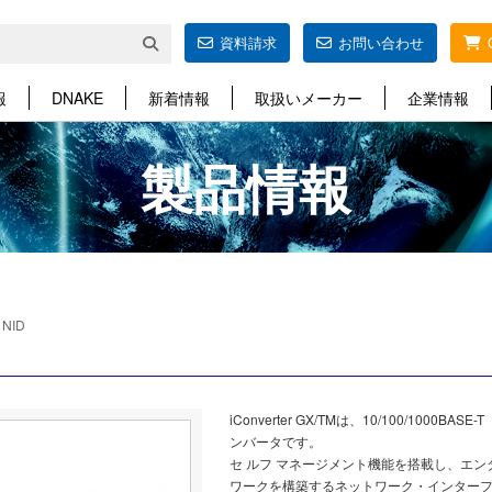
資料請求
お問い合わせ
報
DNAKE
新着情報
取扱いメーカー
企業情報
製品情報
>
NID
iConverter GX/TMは、10/100/1000
ンバータです。
セ ルフ マネージメント機能を搭載し、エンター
ワークを構築するネットワーク・インターフ