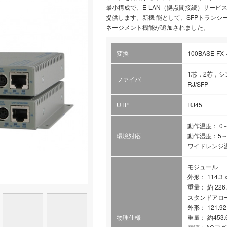
最小構成で、E-LAN（拠点間接続）サービスを
提供します。新機 能として、SFPトランシー
ネージメント機能が追加されました。
変換
100BASE-FX 
1芯，2芯，シン
ファイバ
RJ/SFP
UTP
RJ45
動作温度： 0
環境対応
動作湿度：5
ワイドレンジ温
モジュール
外形： 114.3 x 
重量： 約 226.4
スタンドアロ
外形： 121.92 x
物理仕様
重量： 約453.6 