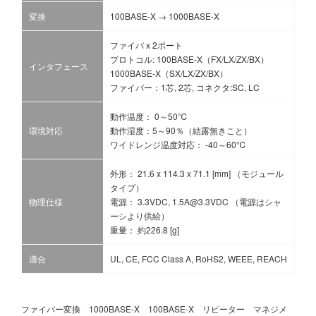
変換
100BASE-X → 1000BASE-X
ファイバ x 2ポート
プロトコル: 100BASE-X（FX/LX/ZX/BX）
インタフェース
1000BASE-X（SX/LX/ZX/BX）
ファイバー：1芯, 2芯, コネクタ:SC, LC
動作温度： 0～50℃
環境対応
動作湿度：5～90％（結露無きこと）
ワイドレンジ温度対応： -40～60℃
外形： 21.6 x 114.3 x 71.1 [mm] （モジュール
タイプ）
物理仕様
電源： 3.3VDC, 1.5A@3.3VDC （電源はシャ
ーシより供給）
重量： 約226.8 [g]
適合
UL, CE, FCC Class A, RoHS2, WEEE, REACH
ファイバー変換 1000BASE-X 100BASE-X リピーター マネジメ