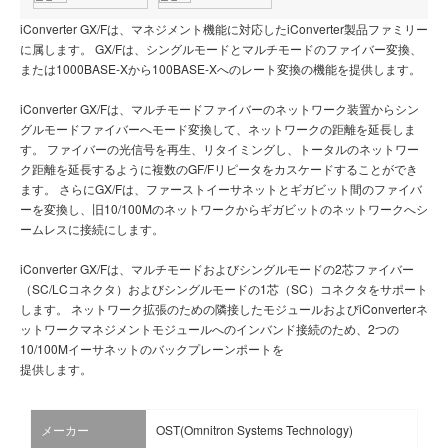
iConverter GX/Fは、マネジメント機能に対応したiConverter製品ファミリー
に属します。 GX/Fは、シングルモードとマルチモードのファイバー変換、
または1000BASE-Xから100BASE-Xへのレート変換の機能を提供します。
iConverter GX/Fは、マルチモードファイバーのネットワーク装置からシン
グルモードファイバーへモード変換して、ネットワークの距離を延長しま
す。 ファイバーの光信号を再生、リタイミングし、トータルのネットワー
ク距離を延長するように複数のGF/Fリピータをカスケードすることができ
ます。 さらにGX/Fは、ファーストイーサネットとギガビット間のファイバ
ーを変換し、旧10/100Mのネットワークからギガビットのネットワークへシ
ームレスに接続にします。
iConverter GX/Fは、マルチモードおよびシングルモードの2芯ファイバー
（SC/LCコネクタ）およびシングルモードの1芯（SC）コネクタをサポート
します。 ネットワーク拡張のための隣接したモジュールおよびiConverterネ
ットワークマネジメントモジュールへのインバンド接続のため、2つの
10/100Mイーサネットのバックプレーンポートを
提供します。
メーカー
OST(Omnitron Systems Technology)