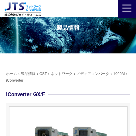
製品情報
ホーム
>
製品情報
>
OST
>
ネットワーク
>
メディアコンバータ
>
1000M
>
iConverter
iConverter GX/F