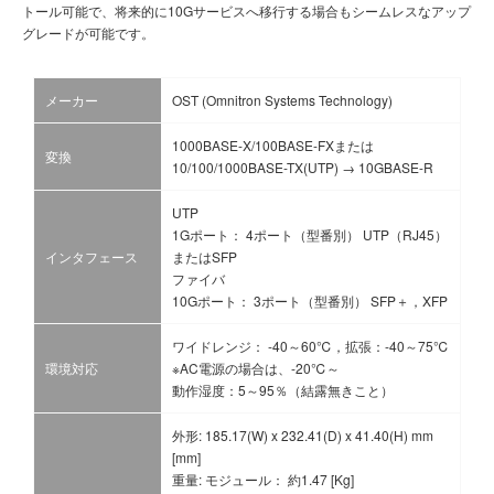
トール可能で、将来的に10Gサービスへ移行する場合もシームレスなアップ
グレードが可能です。
メーカー
OST (Omnitron Systems Technology)
1000BASE-X/100BASE-FXまたは
変換
10/100/1000BASE-TX(UTP) → 10GBASE-R
UTP
1Gポート： 4ポート（型番別） UTP（RJ45）
インタフェース
またはSFP
ファイバ
10Gポート： 3ポート（型番別） SFP＋，XFP
ワイドレンジ： -40～60℃，拡張：-40～75℃
環境対応
※AC電源の場合は、-20℃～
動作湿度：5～95％（結露無きこと）
外形: 185.17(W) x 232.41(D) x 41.40(H) mm
[mm]
重量: モジュール： 約1.47 [Kg]