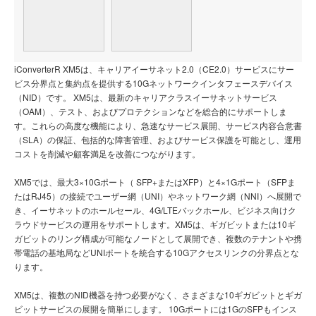
iConverterR XM5は、キャリアイーサネット2.0（CE2.0）サービスにサー
ビス分界点と集約点を提供する10Gネットワークインタフェースデバイス
（NID）です。 XM5は、最新のキャリアクラスイーサネットサービス
（OAM）、テスト、およびプロテクションなどを総合的にサポートしま
す。これらの高度な機能により、急速なサービス展開、サービス内容合意書
（SLA）の保証、包括的な障害管理、およびサービス保護を可能とし、運用
コストを削減や顧客満足を改善につながります。
XM5では、最大3×10Gポート（ SFP+またはXFP）と4×1Gポート（SFPま
たはRJ45）の接続でユーザー網（UNI）やネットワーク網（NNI）へ展開で
き、イーサネットのホールセール、4G/LTEバックホール、ビジネス向けク
ラウドサービスの運用をサポートします。XM5は、ギガビットまたは10ギ
ガビットのリング構成が可能なノードとして展開でき、複数のテナントや携
帯電話の基地局などUNIポートを統合する10Gアクセスリンクの分界点とな
ります。
XM5は、複数のNID機器を持つ必要がなく、さまざまな10ギガビットとギガ
ビットサービスの展開を簡単にします。 10Gポートには1GのSFPもインス