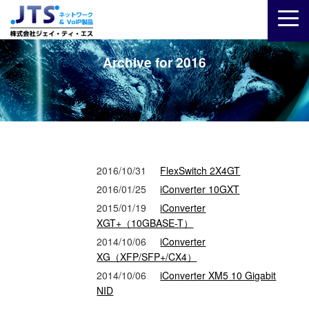
Archive for 2016
2016/10/31
FlexSwitch 2X4GT
2016/01/25
iConverter 10GXT
2015/01/19
iConverter
XGT+（10GBASE-T）
2014/10/06
iConverter
XG（XFP/SFP+/CX4）
2014/10/06
iConverter XM5 10 Gigabit
NID