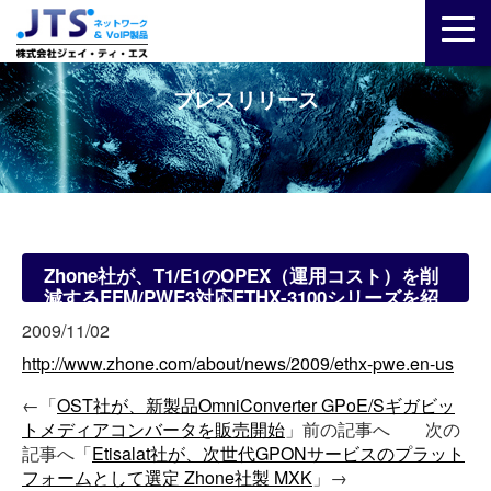
プレスリリース
Zhone社が、T1/E1のOPEX（運用コスト）を削
減するEFM/PWE3対応ETHX-3100シリーズを紹
介
2009/11/02
http://www.zhone.com/about/news/2009/ethx-pwe.en-us
←「
OST社が、新製品OmniConverter GPoE/Sギガビッ
トメディアコンバータを販売開始
」前の記事へ 次の
記事へ「
Etisalat社が、次世代GPONサービスのプラット
フォームとして選定 Zhone社製 MXK
」→