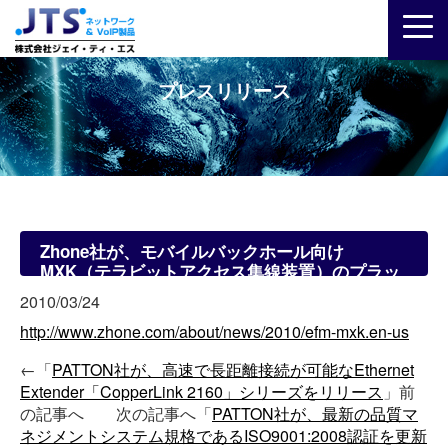
プレスリリース
Zhone社が、モバイルバックホール向け
MXK（テラビットアクセス集線装置）のプラッ
トフォームにEFMラインカードを追加
2010/03/24
http://www.zhone.com/about/news/2010/efm-mxk.en-us
←「
PATTON社が、高速で長距離接続が可能なEthernet
Extender「CopperLink 2160」シリーズをリリース
」前
の記事へ 次の記事へ「
PATTON社が、最新の品質マ
ネジメントシステム規格であるISO9001:2008認証を更新