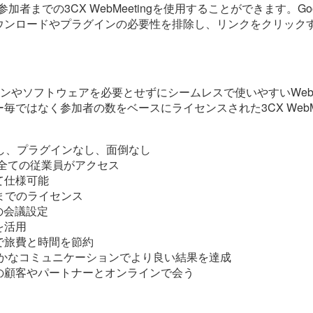
0参加者までの3CX WebMeetingを使用することができます。G
ウンロードやプラグインの必要性を排除し、リンクをクリック
プラグインやソフトウェアを必要とせずにシームレスで使いやすいW
ではなく参加者の数をベースにライセンスされた3CX WebMe
なし、プラグインなし、面倒なし
全ての従業員がアクセス
て仕様可能
者までのライセンス
の会議設定
を活用
で旅費と時間を節約
豊かなコミュニケーションでより良い結果を達成
の顧客やパートナーとオンラインで会う