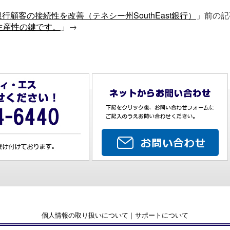
銀行顧客の接続性を改善（テネシー州SouthEast銀行）
」前の
生産性の鍵です。
」→
個人情報の取り扱いについて
｜
サポートについて