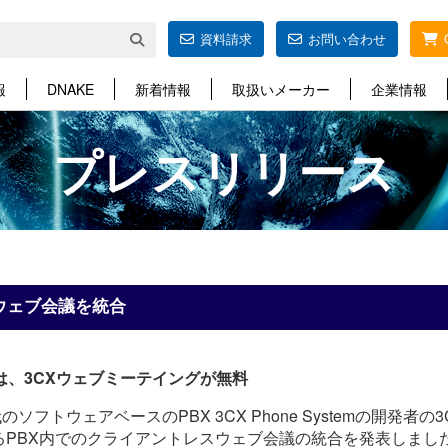
資料請求
お問い合わせ
報
DNAKE
新着情報
取扱いメーカー
企業情報
プレスリリース
ウェブ会議を統合
ユーザーは、3CXウェブミーテイングが無料
代のソフトウェアベースのPBX 3CX Phone Systemの開発
PBX内でのクライアントレスウェブ会議の統合を発表しました。最