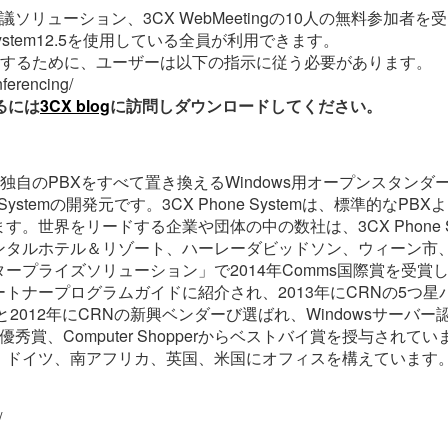
リューション、3CX WebMeetingの10人の無料参加者を
System12.5を使用している全員が利用できます。
ィブにするために、ユーザーは以下の指示に従う必要があります。
ferencing/
見るには
3CX blog
に訪問しダウンロードしてください。
、独自のPBXをすべて置き換えるWindows用オープンスタン
 Systemの開発元です。3CX Phone Systemは、標準的な
。世界をリードする企業や団体の中の数社は、3CX Phone 
ンタルホテル＆リゾート、ハーレーダビッドソン、ウィーン市
ープライズソリューション」で2014年Comms国際賞を受賞しま
トナープログラムガイドに紹介され、2013年にCRNの5つ
012年にCRNの新興ベンダーび選ばれ、Windowsサーバー認証、Wi
ィタの最優秀賞、Computer Shopperからベストバイ賞を授与されて
ス、ドイツ、南アフリカ、英国、米国にオフィスを構えています
/