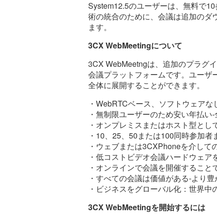
System12.5のユーザーは、無料で1
術の統合のために、会議は追加のダ
ます。
3CX WebMeetingについて
3CX WebMeetngは、追加の
会議プラットフォームです。ユーザー毎
全体に展開することができます。
・WebRTCベース、ソフトウェア
・無制限ユーザーのため安い年払い-
・オンプレミスまたはホスト型とし
・10、25、50または100同時参加
・ウェブまたは3CXPhoneを介して
・低コストビデオ会議ハードウェア
・オンラインで会議を開催すること
・すべての会議は価値がある-より
・ビジネスをグローバル化：世界中
3CX WebMeetingを開始するには