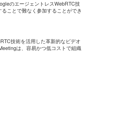
oogleのエージェントレスWebRTC技
することで難なく参加することができ
ebRTC技術を活用した革新的なビデオ
etingは、容易かつ低コストで組織