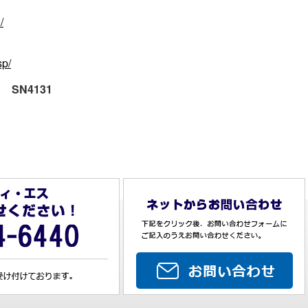
/
sp/
 SN4131