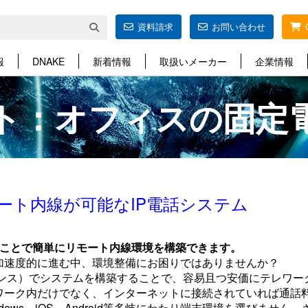
資料請求
お問い合わせ
報
DNAKE
新着情報
取扱いメーカー
企業情報
ト：オフィスの固定
モート内線が可能なIP電話システム
使用することで簡単にリモート内線環境を構築できます。
加速度的に進む中、環境整備にお困りではありませんか？
ライアンス）でシステムを構築することで、容易且つ安価にテレワ
トワーク内だけでなく、インターネットに接続されていれば通話
ows、iOS、Android等多岐にわたり端末環境を選びません