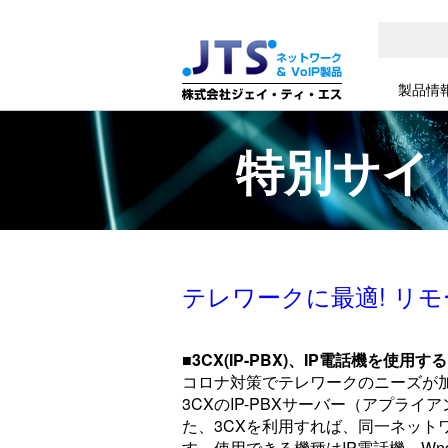
製品情
特別サイ
テレワークに最適! リ
■3CX(IP-PBX)、IP電話機を
コロナ対策でテレワークのニーズが
3CXのIP-PBXサーバー（アプ
た、3CXを利用すれば、同一ネッ
す。使用できる機種はIP電話機、Wnd