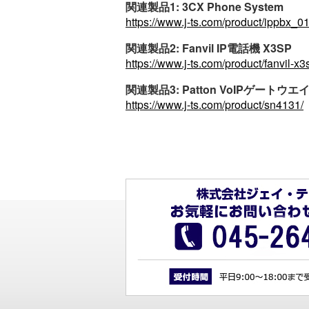
関連製品1: 3CX Phone System
https://www.j-ts.com/product/ippbx_01
関連製品2: Fanvil IP電話機 X3SP
https://www.j-ts.com/product/fanvil-x3
関連製品3: Patton VoIPゲートウエイ
https://www.j-ts.com/product/sn4131/