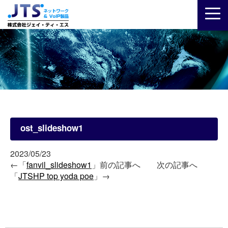
ost_slideshow1
2023/05/23
←「
fanvil_slideshow1
」前の記事へ 次の記事へ
「
JTSHP top yoda poe
」→