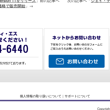
Version 11をリリース
」前の記事へ 次の記事へ「
ジェイ・テ
超低価格で販売開始
」→
個人情報の取り扱いについて
｜
サポートについて
Copyrigh