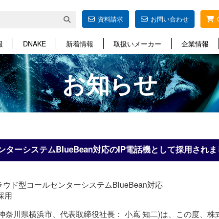
資料請求
お問い合わせ
報
DNAKE
新着情報
取扱いメーカー
企業情報
お知らせ
センターシステムBlueBean対応のIP電話機として採用され
ド型コールセンターシステムBlueBean対応
を採用
神奈川県横浜市、代表取締役社長： 小嶌 知二)は、この度、