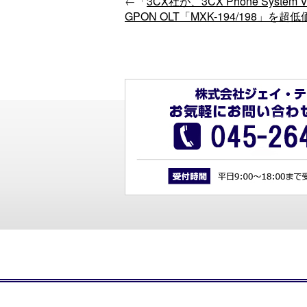
←「
3CX社が、3CX Phone System 
GPON OLT「MXK-194/198」を