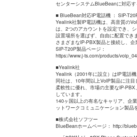
センターシステムBlueBeanに対応
■ BlueBean対応IP電話機 ： SIP-T20
Yealink社製IP電話機は、高音質の
は、2つのアカウントを設定でき、シンプ
設置場所を選ばず、自由に配置でき
さまざまなIP-PBX製品と接続し、
SIP-T20P製品ページ：
https://www.j-ts.com/products/voip_04
■Yealink社
Yealink（2001年に設立）はI
同社は、10年間以上VoIP製品に
柔軟性に優れ、市場の主要なIP-P
しています。
140ヶ国以上の有名なキャリア、企
ットワークコミュニケーション製品
■株式会社ソフツー
BlueBeanホームページ： http://bluebea