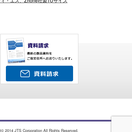
ィ・エス、Zhone社製1Uサイズ
t© 2014 JTS Corporation All Rights Reserved.