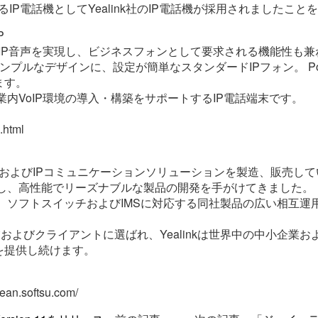
するIP電話機としてYealink社のIP電話機が採用されましたこ
P
VoIP音声を実現し、ビジネスフォンとして要求される機能性も兼ね備
ルなデザインに、設定が簡単なスタンダードIPフォン。 PoE（IE
ます。
企業内VoIP環境の導入・構築をサポートするIP電話端末です。
.html
P電話機およびIPコミュニケーションソリューションを製造、販売し
注目し、高性能でリーズナブルな製品の開発を手がけてきました。
BX、ソフトスイッチおよびIMSに対応する同社製品の広い相互
業およびクライアントに選ばれ、Yealinkは世界中の中小企業
を提供し続けます。
n.softsu.com/