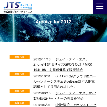
Archive for 2012
2012/11/13
ジェイ・ティ・エス、
Zhone社製1UサイズGPON OLT「MXK-
194/198」を超低価格で販売開始
2012/10/01
SIP-T20Pがクラウド型コー
ルセンターシステムBlueBean対応のIP電
話機として採用されました。
2012/06/15
ジェイ・ティ・エス、VoIP
製品販売パートナーの募集を開始
2012/06/01
2N社製IPドアホン＆ドアセ