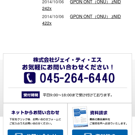
2014/10/06
GPON ONT（ONU） zNID
242x
2014/10/06
GPON ONT（ONU） zNID
422x