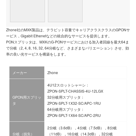
Zhone社のMXK製品は、テラビット容量でキャリアクラスクラスのGPONサ
ービス，Gigabit Ethenetなどの統合的なサービスを提供します。
PONスプリッタは、MXKのG-PONサービスにおける加入者回線を最大64ま
で分岐（2, 4, 8, 16, 32, 64分岐など、さまざまなバリエーション）させ、効
率の良い光サービスを構築をします。
メーカー
Zhone
4U12スロットシャーシ：
ZPON-SPLT-CHASSIS-4U-12LGX
GPON用スプリッ
32分岐用スプリッタ：
タ
ZPON-SPLT-1X32-SC/APC-1RU
64分岐用スプリッタ：
ZPON-SPLT-1X64-SC/APC-2RU
2分岐（3.6dB），4分岐（7.5dB），8分岐
分岐（損失）
（11dB），16分岐（14.3dB），32分岐