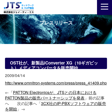
プレスリリース
OST社が、新製品iConverter XG（10ギガビッ
ト）メディアコンバータを販売開始
2009/04/14
http://www.omnitron-systems.com/press/press_41409.php
←「
PATTON Electronicsが、JTSとの日本における
PATTON製品の販売パートナーシップを発表
」前の記事
へ 次の記事へ「
3CX社のIP-PBXソフトウェアの販売
を開始
」→