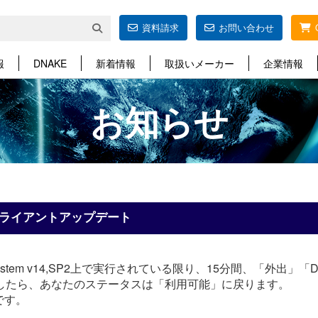
資料請求
お問い合わせ
報
DNAKE
新着情報
取扱いメーカー
企業情報
お知らせ
idクライアントアップデート
System v14,SP2上で実行されている限り、15分間、「外
過したら、あなたのステータスは「利用可能」に戻ります。
です。