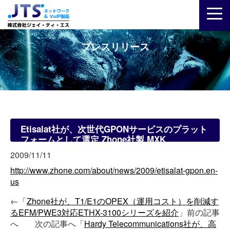
プレスリリース
Etisalat社が、次世代GPONサービスのプラット
フォームとして選定 Zhone社製 MXK
2009/11/11
http://www.zhone.com/about/news/2009/etisalat-gpon.en-
us
←「
Zhone社が、T1/E1のOPEX（運用コスト）を削減す
るEFM/PWE3対応ETHX-3100シリーズを紹介
」前の記事
へ 次の記事へ「
Hardy Telecommunications社が、高