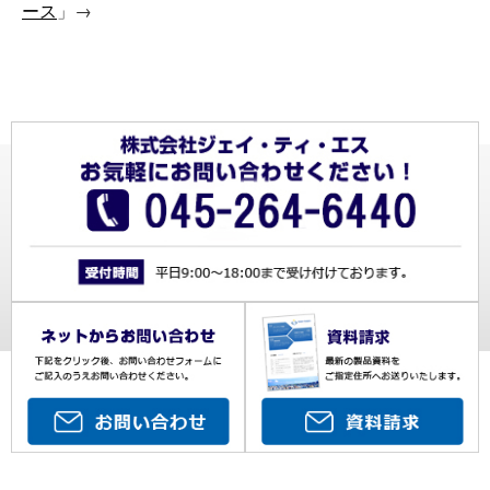
ース
」→