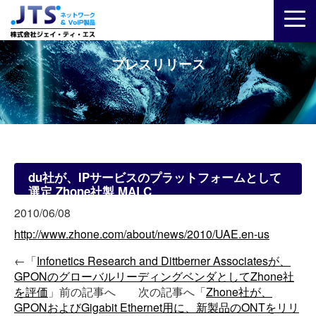
プレスリリース
du社が、IPサービスのプラットフォームとして
選定 Zhone社製 MALC
2010/06/08
http://www.zhone.com/about/news/2010/UAE.en-us
←「
Infonetics Research and Dittberner Associatesが、
GPONのグローバルリーディングベンダとしてZhone社
を評価
」前の記事へ 次の記事へ「
Zhone社が、
GPONおよびGigabit Ethernet用に、新製品のONTをリリ