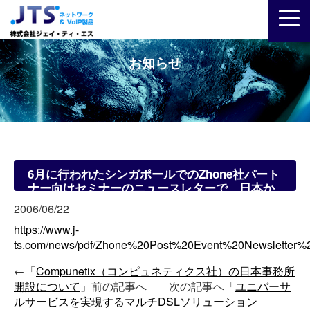
お知らせ
6月に行われたシンガポールでのZhone社パート
ナー向けセミナーのニュースレターで、日本か
らはJTSも参加しました。
2006/06/22
https://www.j-
ts.com/news/pdf/Zhone%20Post%20Event%20Newsletter%2
←「
Compunetix（コンピュネティクス社）の日本事務所
開設について
」前の記事へ 次の記事へ「
ユニバーサ
ルサービスを実現するマルチDSLソリューション