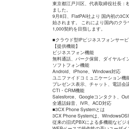
東京都江戸川区、代表取締役社長：杉山 
ました。
9月8日、FlatPAI社より 国内初の3
始されます。 これにより国内のクラウド
1,000契約を目指します。
■クラウド型IPビジネスフォンサービス
【提供機能】
ビジネスフォン機能
無料通話、パーク保留、ダイヤルイ
ソフトフォン機能
Android、iPhone、Windows対応
ユニファイドコミュニケーション機
プレゼンス表示、チャット、電話会
CTI・CRM機能
Salesforce、Googleコンタクト、Ou
全通話録音、IVR、ACD対応
■3CX Phone Systemとは
3CX Phone Systemは、Win
従来の旧式PBXによる多機能なビジ
WEBベースで操作性の高いユーザイ