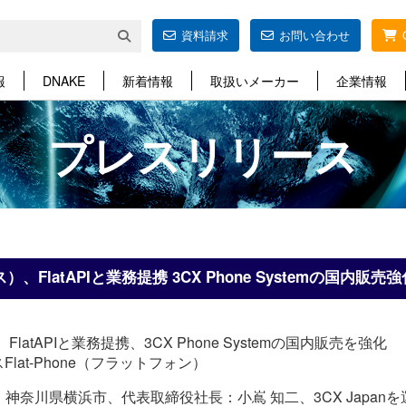
資料請求
お問い合わせ
報
DNAKE
新着情報
取扱いメーカー
企業情報
プレスリリース
）、FlatAPIと業務提携 3CX Phone Systemの国内販売強
FlatAPIと業務提携、3CX Phone Systemの国内販売を強化
lat-Phone（フラットフォン）
奈川県横浜市、代表取締役社長：小嶌 知二、3CX Japanを運