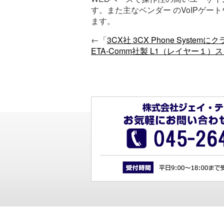
す。また主なベンダー のVoIPゲー
ます。
←「
3CX社 3CX Phone Syst
ETA-Comm社製 L1（レイヤー１