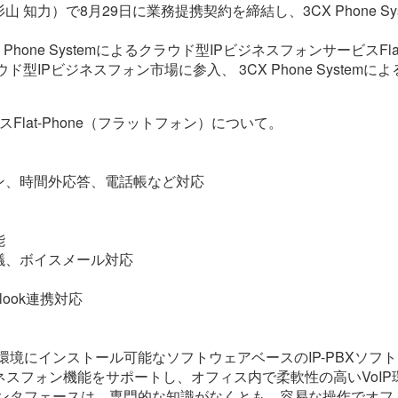
知力）で8月29日に業務提携契約を締結し、3CX Phone S
CX Phone Systemによるクラウド型IPビジネスフォンサービスF
型IPビジネスフォン市場に参入、 3CX Phone System
Flat-Phone（フラットフォン）について。
ン、時間外応答、電話帳など対応
能
議、ボイスメール対応
tlook連携対応
dowsOS環境にインストール可能なソフトウェアベースのIP-PBXソ
ネスフォン機能をサポートし、オフィス内で柔軟性の高いVoI
ンタフェースは、専門的な知識がなくとも、容易な操作でオフィ