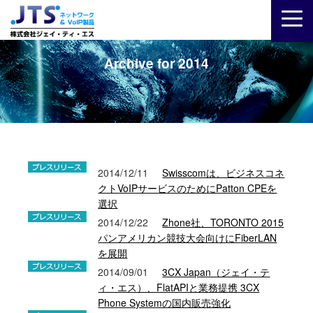
Archive for 2014
2014/12/11
Swisscomは、ビジネスコネ
クトVoIPサービスのためにPatton CPEを
選択
2014/12/22
Zhone社、TORONTO 2015
パンアメリカン競技大会向けにFiberLAN
を展開
2014/09/01
3CX Japan（ジェイ・テ
ィ・エス）、FlatAPIと業務提携 3CX
Phone Systemの国内販売強化