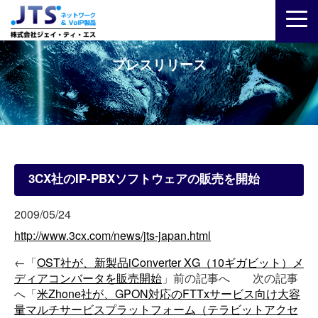
プレスリリース
3CX社のIP-PBXソフトウェアの販売を開始
2009/05/24
http://www.3cx.com/news/jts-japan.html
←「
OST社が、新製品iConverter XG（10ギガビット）メ
ディアコンバータを販売開始
」前の記事へ 次の記事
へ「
米Zhone社が、GPON対応のFTTxサービス向け大容
量マルチサービスプラットフォーム（テラビットアクセ