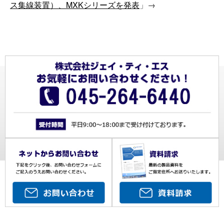
ス集線装置）、MXKシリーズを発表
」→