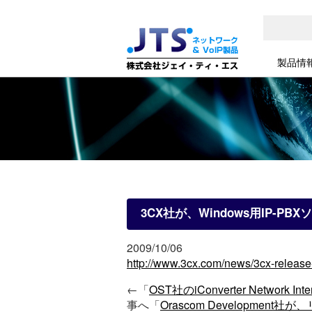
製品情
3CX社が、Windows用IP-PBXソ
2009/10/06
http://www.3cx.com/news/3cx-release
←「
OST社のiConverter Network I
事へ「
Orascom Developme