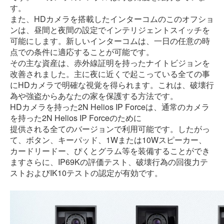
す。
また、HDカメラを搭載したインターコムのこのオフショ
ンは、昼間と夜間の設定でインテリジェントスイッチを
可能にします。新しいインターコムは、一日の任意の時
点での条件に適応することが可能です。
その主な資産は、赤外線証明を持ったナイトビジョンを
改善されました。主に夜に近くで起こっている全ての事
にHDカメラで明確な視覚を得られます。これは、破壊行
為や強盗からあなたの家を保護する方法です。
HDカメラを持った2N Helios IP Forceは、通常のカメラ
を持った2N Helios IP Forceのために
提供される全てのバージョンで利用可能です。したがっ
て、ボタン、キーパッド、1Wまたは10Wスピーカー、
カードリードー、ぴくとグラム等を装備することができ
ますさらに、IP69Kの評価テスト、破壊行為の回復力テ
ストおよびIK10テストの認定が有効です。