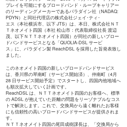
プレイを可能にするブロードバンド・ループキャリアー
のリーディングメーカーであるパラダイン社（NADAQ:
PDYN）と同社代理店の株式会社ジェイ･ティ･
エス（本社横浜市、以下 JTS）は、本日、株式会社ＮＴ
Ｔネオメイト四国（本社 松山市：代表取締役社長 渡辺
茂、以下ＮＴＴネオメイト四国）が同社の新しいブロー
ドバンドサービスとなる「QUOLIA-DSL サービ
ス」に、パラダイン製 ReachDSL を採用した旨発表致し
ました。
このネオメイト四国の新しいブロードバンドサービス
は、香川県の琴南町（サービス開始済）、仲南町（4月
28 日サービス開始予定）でスタートし、四国内他地域へ
も順次拡大していく計画です。
ReachDSL は、ＮＴＴネオメイト四国のお客様へ、標準
の ADSL が抱えていた距離の問題をリーゾナブルなコス
トで解決します。これで、交換局から遠く離れたお客様
にも信頼性の高いブロードバンドサービスが提供されま
す。
ＮＴＴネオメイト四国の尾田成樹課長は、「交換局から