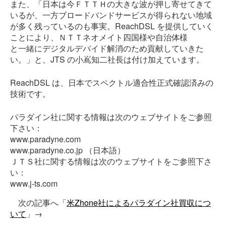
また、「日本は今ＦＴＴＨの大きな波が押し寄せてきて
いるが、一方ブロードバンドサービスが得られない地域
が多く残っているのも事実。ReachDSL を提供していく
ことにより、ＮＴＴネオメイト四国様や自治体様
と一緒にデジタルデバイド解消のため貢献していきた
い。」と、JTS の小嶌知二社長は付け加えています。
ReachDSL は、日本でスペクトル適合性正式確認済みの
技術です。
パラダイン社に関する情報は次のウェブサイトをご参照
下さい：
www.paradyne.com
www.paradyne.co.jp （日本語）
ＪＴＳ社に関する情報は次のウェブサイトをご参照下さ
い：
www.j-ts.com
次の記事へ「
米Zhone社によるパラダイン社買収につ
いて
」→