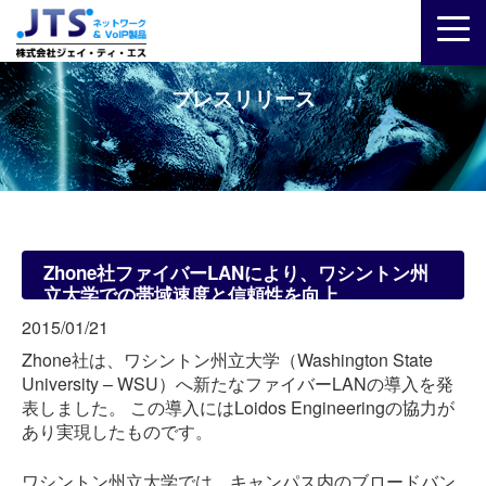
プレスリリース
Zhone社ファイバーLANにより、ワシントン州
立大学での帯域速度と信頼性を向上
2015/01/21
Zhone社は、ワシントン州立大学（Washington State
University – WSU）へ新たなファイバーLANの導入を発
表しました。 この導入にはLoidos Engineeringの協力が
あり実現したものです。
ワシントン州立大学では、キャンパス内のブロードバン