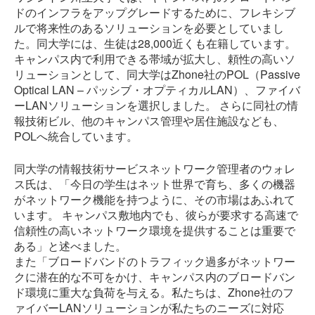
ドのインフラをアップグレードするために、フレキシブ
ルで将来性のあるソリューションを必要としていまし
た。同大学には、生徒は28,000近くも在籍しています。
キャンパス内で利用できる帯域が拡大し、頼性の高いソ
リューションとして、同大学はZhone社のPOL（Passive
Optical LAN – パッシブ・オプティカルLAN）、ファイバ
ーLANソリューションを選択しました。 さらに同社の情
報技術ビル、他のキャンパス管理や居住施設なども、
POLへ統合しています。
同大学の情報技術サービスネットワーク管理者のウォレ
ス氏は、「今日の学生はネット世界で育ち、多くの機器
がネットワーク機能を持つように、その市場はあふれて
います。 キャンパス敷地内でも、彼らが要求する高速で
信頼性の高いネットワーク環境を提供することは重要で
ある」と述べました。
また「ブロードバンドのトラフィック過多がネットワー
クに潜在的な不可をかけ、キャンパス内のブロードバン
ド環境に重大な負荷を与える。私たちは、Zhone社のフ
ァイバーLANソリューションが私たちのニーズに対応