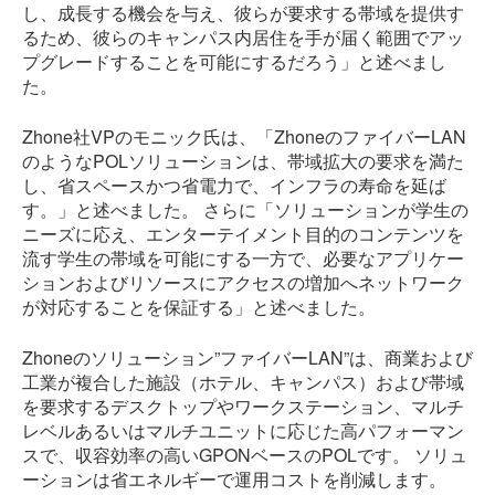
し、成長する機会を与え、彼らが要求する帯域を提供す
るため、彼らのキャンパス内居住を手が届く範囲でアッ
プグレードすることを可能にするだろう」と述べまし
た。
Zhone社VPのモニック氏は、「ZhoneのファイバーLAN
のようなPOLソリューションは、帯域拡大の要求を満た
し、省スペースかつ省電力で、インフラの寿命を延ば
す。」と述べました。 さらに「ソリューションが学生の
ニーズに応え、エンターテイメント目的のコンテンツを
流す学生の帯域を可能にする一方で、必要なアプリケー
ションおよびリソースにアクセスの増加へネットワーク
が対応することを保証する」と述べました。
Zhoneのソリューション”ファイバーLAN”は、商業および
工業が複合した施設（ホテル、キャンパス）および帯域
を要求するデスクトップやワークステーション、マルチ
レベルあるいはマルチユニットに応じた高パフォーマン
スで、収容効率の高いGPONベースのPOLです。 ソリュ
ーションは省エネルギーで運用コストを削減します。