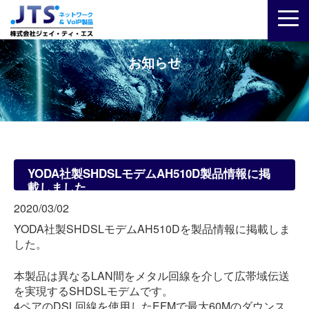
お知らせ
YODA社製SHDSLモデムAH510D製品情報に掲
載しました
2020/03/02
YODA社製SHDSLモデムAH510Dを製品情報に掲載しま
した。
本製品は異なるLAN間をメタル回線を介して広帯域伝送
を実現するSHDSLモデムです。
4ペアのDSL回線を使用したEFMで最大60Mのダウンス