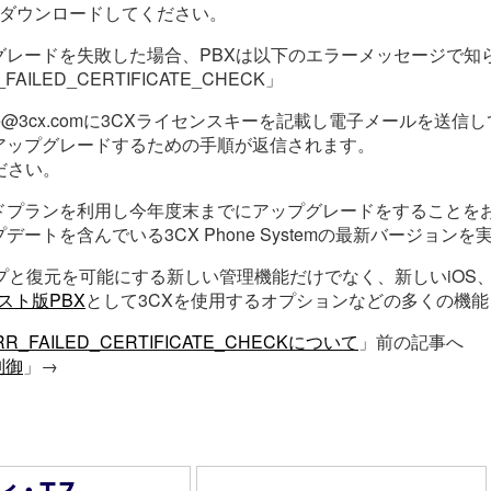
をダウンロードしてください。
グレードを失敗した場合、PBXは以下のエラーメッセージで知
ERR_FAILED_CERTIFICATE_CHECK」
e@3cx.comに3CXライセンスキーを記載し電子メールを送信
アップグレードするための手順が返信されます。
ださい。
ドプランを利用し今年度末までにアップグレードをすることを
ートを含んでいる3CX Phone Systemの最新バージョン
と復元を可能にする新しい管理機能だけでなく、新しいiOS、An
スト版PBX
として3CXを使用するオプションなどの多くの機
_FAILED_CERTIFICATE_CHECKについて
」前の記事へ 
制御
」→