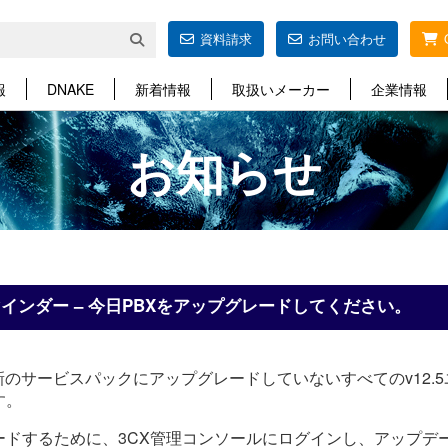
資料請求
お問い合わせ
報
DNAKE
新着情報
取扱いメーカー
企業情報
お知らせ
マインダー – 今日PBXをアップグレードしてください。
新のサービスパックにアップグレードしていないすべてのv12.
す。
ドするために、3CX管理コンソールにログインし、アップデー