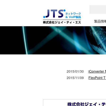
製品情
2015/01/30
iConverter 
2015/11/09
FlexPoint 