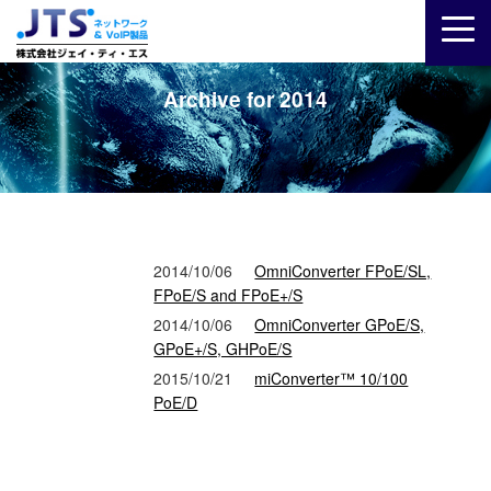
Archive for 2014
2014/10/06
OmniConverter FPoE/SL,
FPoE/S and FPoE+/S
2014/10/06
OmniConverter GPoE/S,
GPoE+/S, GHPoE/S
2015/10/21
miConverter™ 10/100
PoE/D