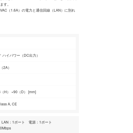
します。
24VAC（1.6A）の電力と通信回線（LAN）に別れ
ps ／ ハイパワー（DC出力）
C（2A）
8（H） ×90（D） [mm]
lass A, CE
ト LAN：1ポート 電源：1ポート
0Mbps