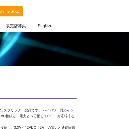
Online Shop
販売店募集
English
PoEスプリッター製品です。 ハイパワー対応イン
のLAN接続と、電力とへ分配してPoE非対応端末を
）でPoE接続し、3.3V～12VDC（2A）の電力と通信回線