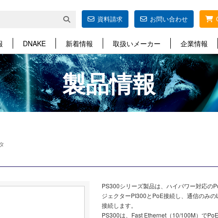
資料請求
お問い合わせ
報
DNAKE
新着情報
取扱いメーカー
企業情報
製品情報
タ
PS300シリーズ製品は、ハイパワー対応の
ジェクターPI300とPoE接続し、通信のみ
接続します。
PS300は、Fast Ethernet（10/100M