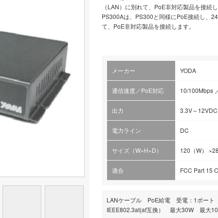
（LAN）に別れて、PoE非対応製品を接続
PS300Aは、PS300と同様にPoE接続し、
て、PoE非対応製品を接続します。
メーカー
YODA
通信速度／PoE対応
10/100Mb
出力
3.3V～12VD
電力ライン
DC
サイズ（W×H×D）
120（W） ×2
適合
FCC Part 15 C
LANケーブル PoE給電 受電：1ポー
IEEE802.3at(af互換） 最大30W 最大10