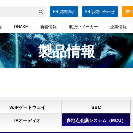
資料請求
お問い合わせ
報
DNAKE
新着情報
取扱いメーカー
企業情報
製品情報
VoIPゲートウェイ
SBC
IPオーディオ
多地点会議システム（MCU）