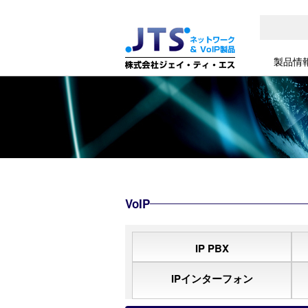
製品情
VoIP
IP PBX
IPインターフォン