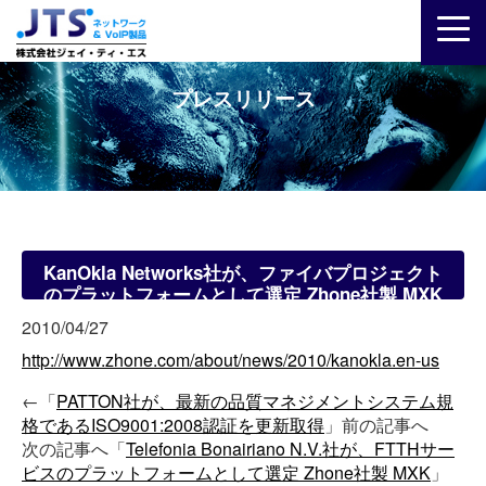
プレスリリース
KanOkla Networks社が、ファイバプロジェクト
のプラットフォームとして選定 Zhone社製 MXK
2010/04/27
http://www.zhone.com/about/news/2010/kanokla.en-us
←「
PATTON社が、最新の品質マネジメントシステム規
格であるISO9001:2008認証を更新取得
」前の記事へ
次の記事へ「
Telefonia Bonairiano N.V.社が、FTTHサー
ビスのプラットフォームとして選定 Zhone社製 MXK
」