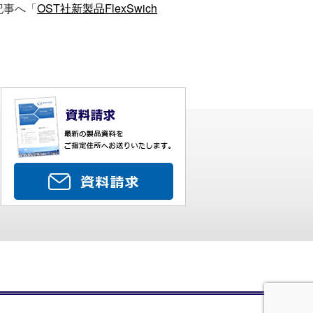
記事へ「
OST社新製品FlexSwich