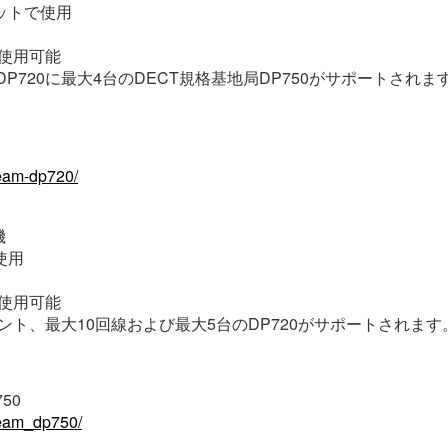
ットで使用
内使用可能
DP720に最大4台のDECT規格基地局DP750がサポートされま
ream-dp720/
機
使用
内使用可能
カウント、最大10回線および最大5台のDP720がサポートされます
50
tream_dp750/