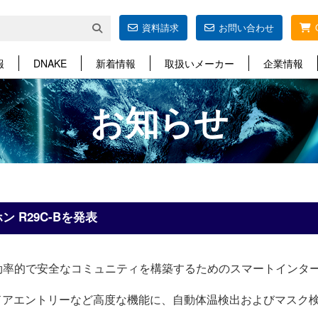
資料請求
お問い合わせ
報
DNAKE
新着情報
取扱いメーカー
企業情報
お知らせ
ン R29C-Bを発表
策として効率的で安全なコミュニティを構築するためのスマートインタ
Cの顔認証ドアエントリーなど高度な機能に、自動体温検出およびマ