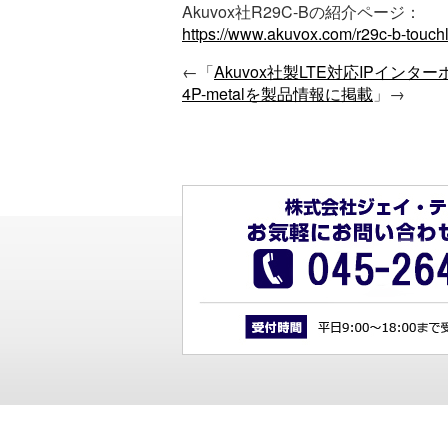
Akuvox社R29C-Bの紹介ページ：
https://www.akuvox.com/r29c-b-touchl
←「
Akuvox社製LTE対応IPインタ
4P-metalを製品情報に掲載
」→