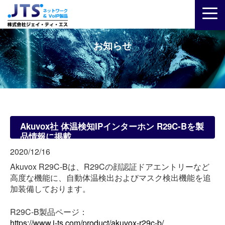
お知らせ
Akuvox社 体温検知IPインターホン R29C-Bを製
品情報に掲載
2020/12/16
Akuvox R29C-Bは、R29Cの顔認証ドアエントリーなど
高度な機能に、自動体温検出およびマスク検出機能を追
加装備しております。
R29C-B製品ページ：
https://www.j-ts.com/product/akuvox-r29c-b/