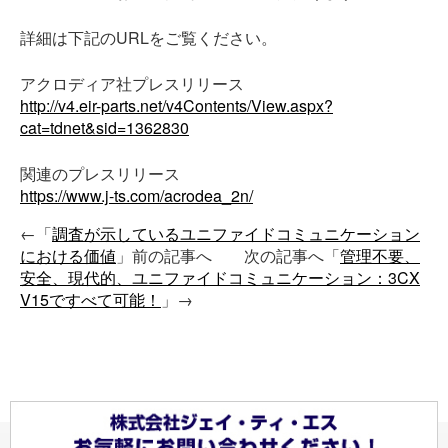
詳細は下記のURLをご覧ください。
アクロディア社プレスリリース
http://v4.eir-parts.net/v4Contents/View.aspx?
cat=tdnet&sid=1362830
関連のプレスリリース
https://www.j-ts.com/acrodea_2n/
←「
調査が示しているユニファイドコミュニケーション
における価値
」前の記事へ 次の記事へ「
管理不要、
安全、現代的、ユニファイドコミュニケーション：3CX
V15ですべて可能！
」→