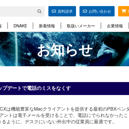
資料請求
お問い合わせ
報
DNAKE
新着情報
取扱いメーカー
企業情報
お知らせ
Cのアップデートで電話のミスをなくす
CXは機能豊富なMacクライアントを提供する最初のPBXベ
Macクライアントは電子メールを受けることで、電話にでられなかっ
きるように、デスクにいない外出中の従業員に最適です。