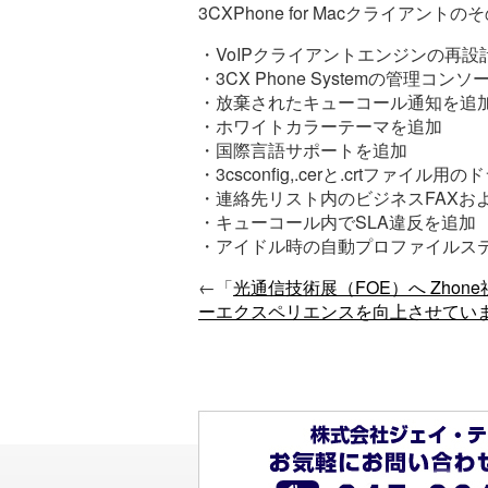
3CXPhone for Macクライア
・VoIPクライアントエンジンの再設
・3CX Phone Systemの管
・放棄されたキューコール通知を追
・ホワイトカラーテーマを追加
・国際言語サポートを追加
・3csconfig,.cerと.crtファ
・連絡先リスト内のビジネスFAXお
・キューコール内でSLA違反を追加
・アイドル時の自動プロファイルステ
←「
光通信技術展（FOE）へ Zhon
ーエクスペリエンスを向上させてい